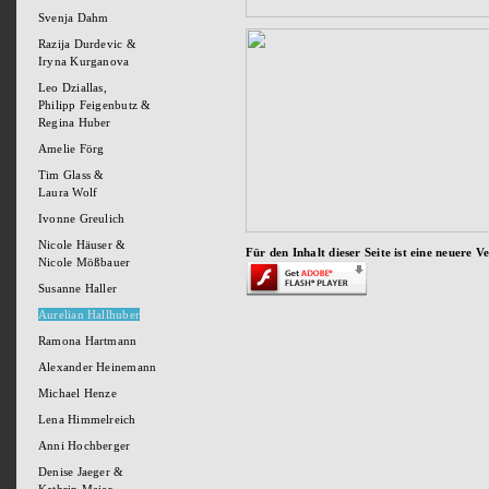
Svenja Dahm
Razija Durdevic &
Iryna Kurganova
Leo Dziallas,
Philipp Feigenbutz &
Regina Huber
Amelie Förg
Tim Glass &
Laura Wolf
Ivonne Greulich
Nicole Häuser &
Für den Inhalt dieser Seite ist eine neuere 
Nicole Mößbauer
Susanne Haller
Aurelian Hallhuber
Ramona Hartmann
Alexander Heinemann
Michael Henze
Lena Himmelreich
Anni Hochberger
Denise Jaeger &