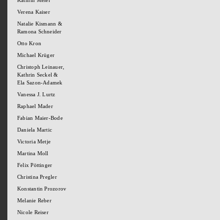
Kathrin Meier
Verena Kaiser
Natalie Kismann &
Ramona Schneider
Otto Kron
Michael Krüger
Christoph Leinauer,
Kathrin Seckel &
Ela Sazon-Adamek
Vanessa J. Lurtz
Raphael Mader
Fabian Maier-Bode
Daniela Martic
Victoria Metje
Martina Moll
Felix Pöttinger
Christina Pregler
Konstantin Prozorov
Melanie Reber
Nicole Reiser